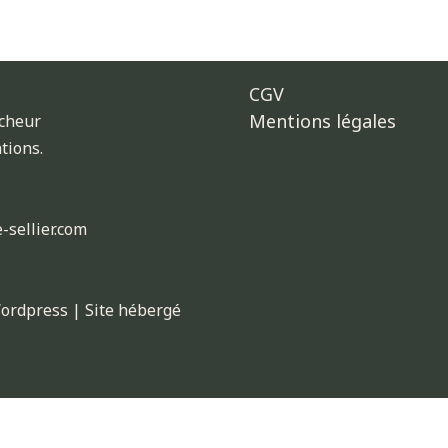
CGV
Mentions légales
acheur
tions.
-sellier.com
Wordpress | Site hébergé